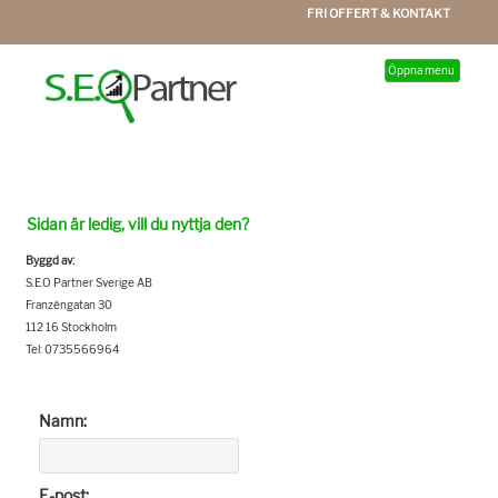
FRI OFFERT & KONTAKT
Öppna menu
Sidan är ledig, vill du nyttja den?
Byggd av:
S.E.O Partner Sverige AB
Franzéngatan 30
112 16 Stockholm
Tel: 0735566964
Namn:
E-post: