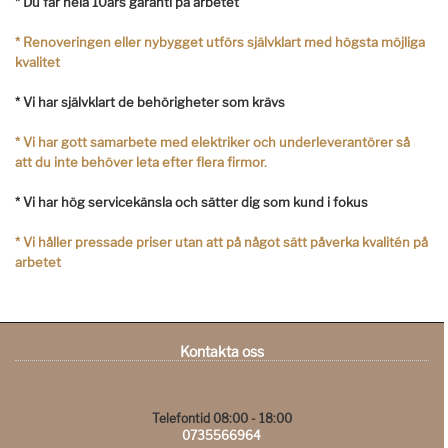
*
Du får hela 10års garanti på arbetet
*
Renoveringen eller nybygget utförs självklart med högsta möjliga
kvalitet
*
Vi har självklart de behörigheter som krävs
*
Vi har gott samarbete med elektriker och underleverantörer så
att du inte behöver leta efter flera firmor.
*
Vi har hög servicekänsla och sätter dig som kund i fokus
*
Vi håller pressade priser utan att på något sätt påverka kvalitén på
arbetet
Kontakta oss
Telefontid 08:00 - 18:00
0735566964